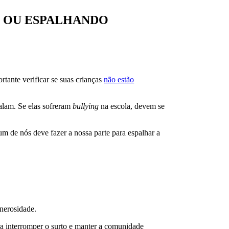
S OU ESPALHANDO
rtante verificar se suas crianças
não estão
alam. Se elas sofreram
bullying
na escola, devem se
m de nós deve fazer a nossa parte para espalhar a
enerosidade.
para interromper o surto e manter a comunidade