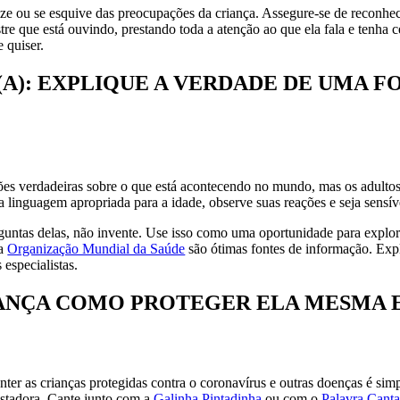
e ou se esquive das preocupações da criança. Assegure-se de reconhecer
re que está ouvindo, prestando toda a atenção ao que ela fala e tenha
 quiser.
O(A): EXPLIQUE A VERDADE DE UMA 
ções verdadeiras sobre o que está acontecendo no mundo, mas os adulto
linguagem apropriada para a idade, observe suas reações e seja sensíve
untas delas, não invente. Use isso como uma oportunidade para explorar
a
Organização Mundial da Saúde
são ótimas fontes de informação. Exp
 especialistas.
IANÇA COMO PROTEGER ELA MESMA 
er as crianças protegidas contra o coronavírus e outras doenças é sim
ustadora. Cante junto com a
Galinha Pintadinha
ou com o
Palavra Cant