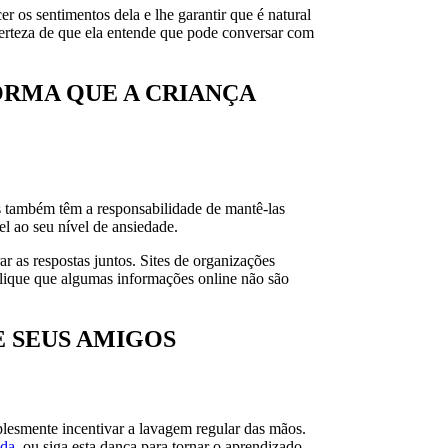
 os sentimentos dela e lhe garantir que é natural
 certeza de que ela entende que pode conversar com
FORMA QUE A CRIANÇA
s também têm a responsabilidade de mantê-las
l ao seu nível de ansiedade.
 as respostas juntos. Sites de organizações
lique que algumas informações online não são
E SEUS AMIGOS
plesmente incentivar a lavagem regular das mãos.
ada
, ou siga esta dança para tornar o aprendizado