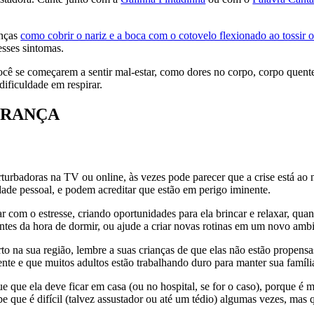
anças
como cobrir o nariz e a boca com o cotovelo flexionado ao tossir o
esses sintomas.
ocê se começarem a sentir mal-estar, como dores no corpo, corpo quent
dificuldade em respirar.
URANÇA
rbadoras na TV ou online, às vezes pode parecer que a crise está ao n
idade pessoal, e podem acreditar que estão em perigo iminente.
ar com o estresse, criando oportunidades para ela brincar e relaxar, qu
ntes da hora de dormir, ou ajude a criar novas rotinas em um novo ambi
to na sua região, lembre a suas crianças de que elas não estão propensa
nte e que muitos adultos estão trabalhando duro para manter sua famíli
ue que ela deve ficar em casa (ou no hospital, se for o caso), porque é 
e que é difícil (talvez assustador ou até um tédio) algumas vezes, mas 