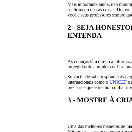
Mais importante ainda, não minimiz
sentir medo dessas coisas. Demonst
você e seus professores sempre que
2 - SEJA HONEST
ENTENDA
As crianças têm direito a informa
protegidas dos problemas. Use uma 
Se você não sabe responder às perg
internacionais como o
UNICEF
e 
precisas e que é melhor confiar nos
3 - MOSTRE À CR
Uma das melhores maneiras de mant
Não precisa ser uma conversa ass