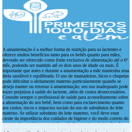
A amamentação é a melhor forma de nutrição para os lactentes e
oferece muitos benefícios tanto para os bebês quanto para mães,
devendo ser oferecido como fonte exclusiva de alimentação até o 6º
mês, podendo ser mantido até os dois anos de idade ou mais. É
importante que antes e durante a amamentação a mãe mantenha uma
dieta saudável e equilibrada. O uso de mamadeiras, bicos e chupetas
pode dificultar o aleitamento materno particularmente quando se
deseja manter ou retornar à amamentação; seu uso inadequado pode
trazer prejuízos à saúde do lactente, além de custos desnecessários.
Consulte sempre o profissional de saúde para aconselhamento sobre
a alimentação do seu bebê, bem como para esclarecimento quanto
aos custos, riscos e impactos sociais do uso de substitutos do leite
materno. Se utilizar substituto do leite materno, você deve estar
ciente da importância dos cuidados de higiene e do modo correto do
preparo dos produtos, seguindo cuidadosamente as instruções do
fabricante quanto ao seu uso; falhas no cumprimento das instruções