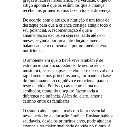
graças a fatores hereditários. Na verdade, o que o
artigo aponta é que os estímulos que a criança
recebe nos primeiros anos fazem toda a diferença.
De acordo com o artigo, a nutrição é um fator de
destaque para que a criança consiga atingir todo o
seu potencial. A recomendação é que a
amamentação exclusiva seja realizada até os 6
meses, seguida por uma introdução alimentar
balanceada e recomendada por um médico e/ou
nutricionista.
O ambiente em que o bebê vive também é de
extrema importância. Estudos de neurociência
mostram que as sinapses cerebrais se desenvolvem
rapidamente nos primeiros anos, formando a base
do funcionamento cognitivo e emocional para o
resto da vida. Por isso, casas com clima mais
acolhedor, tranquilo e seguro fazem toda a
diferença na infância. Além de, claro, amor e
carinho entre os familiares.
O estudo ainda aponta mais um fator essencial
nesse período: a educação familiar. Ensinar hábitos
saudáveis, desde os primeiros anos, pode ajudar a
criança a ter maior qualidade de vida no futuro. A