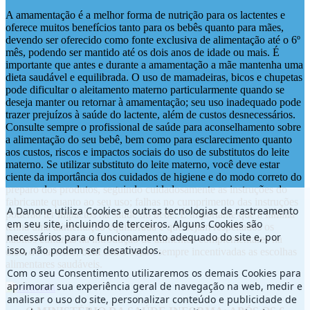
A amamentação é a melhor forma de nutrição para os lactentes e
oferece muitos benefícios tanto para os bebês quanto para mães,
devendo ser oferecido como fonte exclusiva de alimentação até o 6º
mês, podendo ser mantido até os dois anos de idade ou mais. É
importante que antes e durante a amamentação a mãe mantenha uma
dieta saudável e equilibrada. O uso de mamadeiras, bicos e chupetas
pode dificultar o aleitamento materno particularmente quando se
deseja manter ou retornar à amamentação; seu uso inadequado pode
trazer prejuízos à saúde do lactente, além de custos desnecessários.
Consulte sempre o profissional de saúde para aconselhamento sobre
a alimentação do seu bebê, bem como para esclarecimento quanto
aos custos, riscos e impactos sociais do uso de substitutos do leite
materno. Se utilizar substituto do leite materno, você deve estar
ciente da importância dos cuidados de higiene e do modo correto do
preparo dos produtos, seguindo cuidadosamente as instruções do
fabricante quanto ao seu uso; falhas no cumprimento das instruções
A Danone utiliza Cookies e outras tecnologias de rastreamento
poderão ter impactos na saúde do bebê. É importante que a família
em seu site, incluindo de terceiros. Alguns Cookies são
tenha uma alimentação equilibrada e que sejam respeitados os
necessários para o funcionamento adequado do site e, por
hábitos culturais na introdução de alimentos complementares na
isso, não podem ser desativados.
dieta do lactente, bem como sejam sempre incentivadas as escolhas
alimentares saudáveis.
Com o seu Consentimento utilizaremos os demais Cookies para
aprimorar sua experiência geral de navegação na web, medir e
analisar o uso do site, personalizar conteúdo e publicidade de