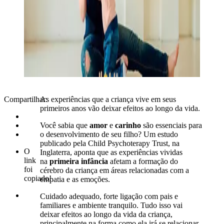
Compartilhar:
As experiências que a criança vive em seus
primeiros anos vão deixar efeitos ao longo da vida.
Você sabia que
amor
e
carinho
são essenciais para
o desenvolvimento de seu filho? Um estudo
publicado pela Child Psychoterapy Trust, na
O
Inglaterra, aponta que as experiências vividas
link
na
primeira infância
afetam a formação do
foi
cérebro da criança em áreas relacionadas com a
copiado!
empatia e as emoções.
Cuidado adequado, forte ligação com pais e
familiares e ambiente tranquilo. Tudo isso vai
deixar efeitos ao longo da vida da criança,
principalmente na forma como ela irá se relacionar