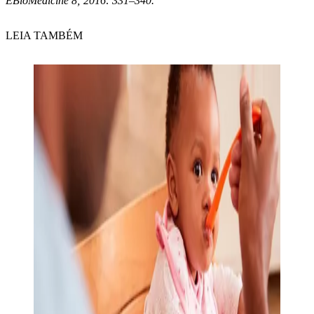
EBioMedicine 8; 2016: 331–340.
LEIA TAMBÉM