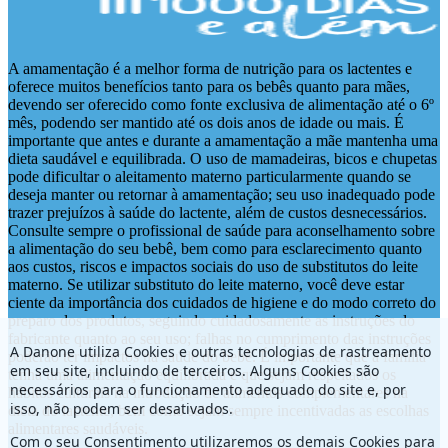
A amamentação é a melhor forma de nutrição para os lactentes e
oferece muitos benefícios tanto para os bebês quanto para mães,
devendo ser oferecido como fonte exclusiva de alimentação até o 6º
mês, podendo ser mantido até os dois anos de idade ou mais. É
importante que antes e durante a amamentação a mãe mantenha uma
dieta saudável e equilibrada. O uso de mamadeiras, bicos e chupetas
pode dificultar o aleitamento materno particularmente quando se
deseja manter ou retornar à amamentação; seu uso inadequado pode
trazer prejuízos à saúde do lactente, além de custos desnecessários.
Consulte sempre o profissional de saúde para aconselhamento sobre
a alimentação do seu bebê, bem como para esclarecimento quanto
aos custos, riscos e impactos sociais do uso de substitutos do leite
materno. Se utilizar substituto do leite materno, você deve estar
ciente da importância dos cuidados de higiene e do modo correto do
preparo dos produtos, seguindo cuidadosamente as instruções do
fabricante quanto ao seu uso; falhas no cumprimento das instruções
A Danone utiliza Cookies e outras tecnologias de rastreamento
poderão ter impactos na saúde do bebê. É importante que a família
em seu site, incluindo de terceiros. Alguns Cookies são
tenha uma alimentação equilibrada e que sejam respeitados os
necessários para o funcionamento adequado do site e, por
hábitos culturais na introdução de alimentos complementares na
isso, não podem ser desativados.
dieta do lactente, bem como sejam sempre incentivadas as escolhas
alimentares saudáveis.
Com o seu Consentimento utilizaremos os demais Cookies para