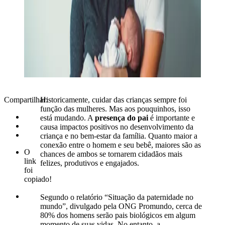
Compartilhar:
Historicamente, cuidar das crianças sempre foi
função das mulheres. Mas aos pouquinhos, isso
está mudando. A
presença do pai
é importante e
causa impactos positivos no desenvolvimento da
criança e no bem-estar da família. Quanto maior a
conexão entre o homem e seu bebê, maiores são as
O
chances de ambos se tornarem cidadãos mais
link
felizes, produtivos e engajados.
foi
copiado!
Segundo o relatório “Situação da paternidade no
mundo”, divulgado pela ONG Promundo, cerca de
80% dos homens serão pais biológicos em algum
momento de suas vidas. No entanto, a