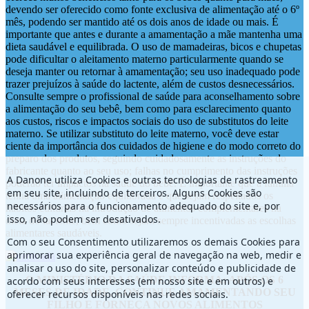
devendo ser oferecido como fonte exclusiva de alimentação até o 6º
mês, podendo ser mantido até os dois anos de idade ou mais. É
importante que antes e durante a amamentação a mãe mantenha uma
dieta saudável e equilibrada. O uso de mamadeiras, bicos e chupetas
pode dificultar o aleitamento materno particularmente quando se
deseja manter ou retornar à amamentação; seu uso inadequado pode
trazer prejuízos à saúde do lactente, além de custos desnecessários.
Consulte sempre o profissional de saúde para aconselhamento sobre
a alimentação do seu bebê, bem como para esclarecimento quanto
aos custos, riscos e impactos sociais do uso de substitutos do leite
materno. Se utilizar substituto do leite materno, você deve estar
ciente da importância dos cuidados de higiene e do modo correto do
preparo dos produtos, seguindo cuidadosamente as instruções do
fabricante quanto ao seu uso; falhas no cumprimento das instruções
A Danone utiliza Cookies e outras tecnologias de rastreamento
poderão ter impactos na saúde do bebê. É importante que a família
em seu site, incluindo de terceiros. Alguns Cookies são
tenha uma alimentação equilibrada e que sejam respeitados os
necessários para o funcionamento adequado do site e, por
hábitos culturais na introdução de alimentos complementares na
isso, não podem ser desativados.
dieta do lactente, bem como sejam sempre incentivadas as escolhas
alimentares saudáveis.
Com o seu Consentimento utilizaremos os demais Cookies para
aprimorar sua experiência geral de navegação na web, medir e
analisar o uso do site, personalizar conteúdo e publicidade de
O MINISTÉRIO DA SAÚDE INFORMA: APÓS OS 6
acordo com seus interesses (em nosso site e em outros) e
MESES DE IDADE, CONTINUE AMAMENTANDO SEU
oferecer recursos disponíveis nas redes sociais.
FILHO E FORNEÇA NOVOS ALIMENTOS