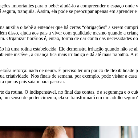
unções importantes para o bebê: ajudá-lo a compreender o espaço onde viv
 segura, tranquila. Assim, ela pode se preocupar apenas em aprender e c
otina auxilia o bebê a entender que há certas “obrigações” a serem cump
Além disso, ajuda aos pais a viver com qualidade mesmo quando a crian
m. Organizar horários é, então, forma de dar conta das necessidades d
o há uma rotina estabelecida. Ele demonstra irritação quando não se a
ente instável, a criança fica mais irritadiça e dá até mais trabalho. A 
eloísa reforça: nada de neura. É preciso ter um pouco de flexibilidade p
ua criatividade. Nos finais de semana, por exemplo, pode visitar a casa
ra que os pais saiam para passear.
te da rotina. O indispensável, no final das contas, é a segurança e o 
to, um senso de pertencimento, ela se transformará em um adulto seguro”,