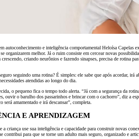
a em autoconhecimento e inteligência comportamental Heloísa Capelas exp
 se organizarem melhor. Já o ruim consiste em cercear novas possibilid
 crescendo, criando neurônios e fazendo sinapses, precisa de rotina par
eguro seguindo uma rotina? É simples: ele sabe que após acordar, irá a
 necessidades atendidas ao longo do dia.
ida, o pequeno fica o tempo todo alerta. “Já com a segurança da rotina
es, ouvir o barulho dos passarinhos e brincar com o cachorro”, diz a es
co será amamentado e irá descansar”, completa.
ÊNCIA E APRENDIZAGEM
ue a criança use sua inteligência e capacidade para construir novas co
ue contribui para que se torne um adulto mais seguro, organizado e arti